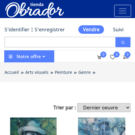
S'identifier
|
S'enregistrer
Vendre
Suivi
0
0
0
Notre offre
Accueil
Arts visuels
Peinture
Genre
Arts visuels - P
Trier par :