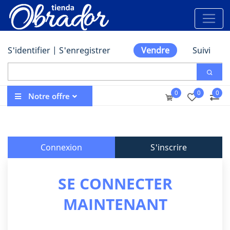
S'identifier
|
S'enregistrer
Vendre
Suivi
0
0
0
Notre offre
Connexion
S'inscrire
SE CONNECTER
MAINTENANT