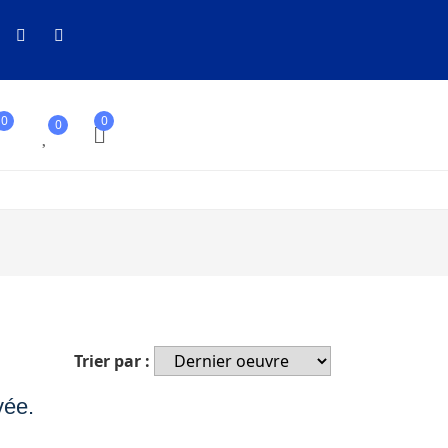
0
0
0
le ronde
Trier par :
vée.