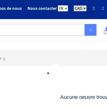
pos de nous
Nous contacter
e
 - Sculpture - Bou
Aucune oeuvre trou