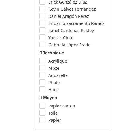
Erick González Díaz
Kevin Gálvez Fernández
Daniel Aragón Pérez
Eridanio Sacramento Ramos
Ismel Cárdenas Restoy
Yoelvis Chio
Gabriela López Frade
Technique
Acrylique
Mixte
Aquarelle
Photo
Huile
Moyen
Papier carton
Toile
Papier