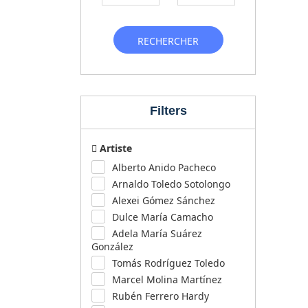
RECHERCHER
Filters
Artiste
Alberto Anido Pacheco
Arnaldo Toledo Sotolongo
Alexei Gómez Sánchez
Dulce María Camacho
Adela María Suárez
González
Tomás Rodríguez Toledo
Marcel Molina Martínez
Rubén Ferrero Hardy