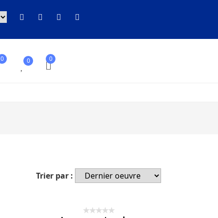
0
0
0
Trier par :