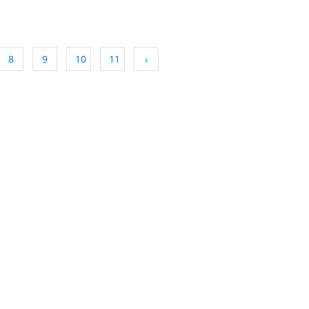
8
9
10
11
›