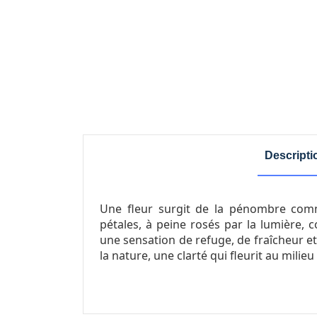
Nostalgia
CAD 142.86
Reflejo
Descripti
Une fleur surgit de la pénombre comme
pétales, à peine rosés par la lumière, c
une sensation de refuge, de fraîcheur e
la nature, une clarté qui fleurit au milieu