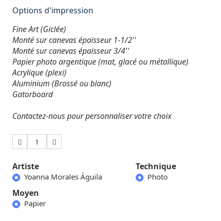
Options d'impression
Fine Art (Giclée)
Monté sur canevas épaisseur 1-1/2''
Monté sur canevas épaisseur 3/4''
Papier photo argentique (mat, glacé ou métallique)
Acrylique (plexi)
Aluminium (Brossé ou blanc)
Gatorboard
Contactez-nous pour personnaliser votre choix
1
CAD 142.86
CAD 142.
Artiste
Technique
Futuro
Frialdad
Yoanna Morales Águila
Photo
Moyen
Papier
CAD 142.86
CAD 142.