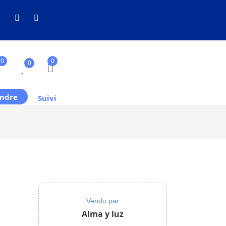
0
0
0
ndre
Suivi
Vendu par
Alma y luz