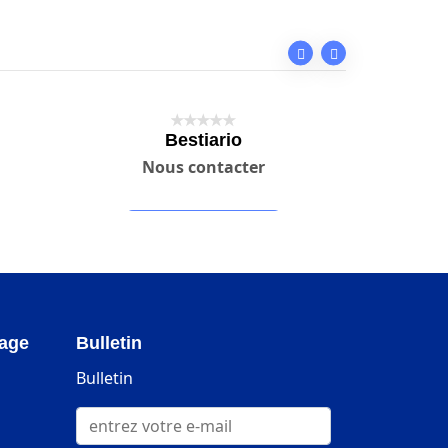
Bestiario
Co
Nous contacter
No
Contacter le créateur
Co
page
Bulletin
Bulletin