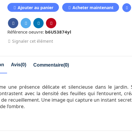
A través de ell...
Nostalgia
Ajouter au panier
Acheter maintenant
CAD 142.86
CAD 142.
Référence oeuvre:
b6U53874yl
Flores blancas
Reflejo
Signaler cet élément
0
on
Avis(0)
Commentaire(
)
 une présence délicate et silencieuse dans le jardin. 
ontrastent avec la densité des feuilles qui l’entourent, cré
t de recueillement. Une image qui capture un instant secret
 de l’ombre.