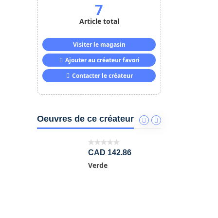
7
Article total
Visiter le magasin
Ajouter au créateur favori
Contacter le créateur
Oeuvres de ce créateur
86
CAD 142.86
C
Verde
F
86
C