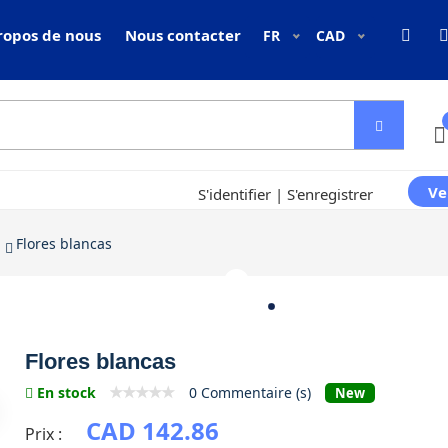
ropos de nous
Nous contacter
FR
CAD
Ve
S'identifier
|
S'enregistrer
Flores blancas
res blancas
Flores blancas
En stock
0 Commentaire (s)
New
CAD 142.86
Prix :